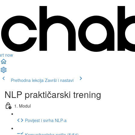
art now
Prethodna lekcija
Završi i nastavi
NLP praktičarski trening
1. Modul
Povijest i svrha NLP-a
Komunikacijska petlja (5:54)