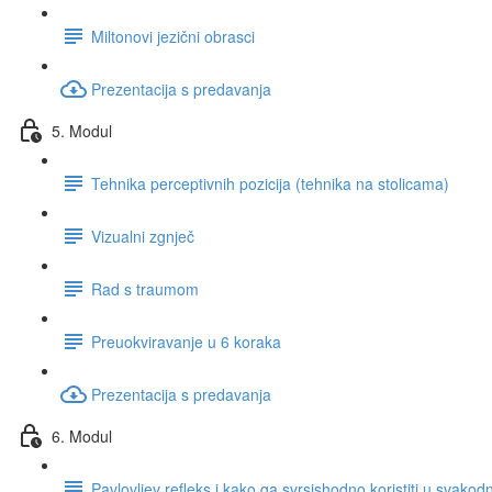
Miltonovi jezični obrasci
Prezentacija s predavanja
5. Modul
Tehnika perceptivnih pozicija (tehnika na stolicama)
Vizualni zgnječ
Rad s traumom
Preuokviravanje u 6 koraka
Prezentacija s predavanja
6. Modul
Pavlovljev refleks i kako ga svrsishodno koristiti u svako