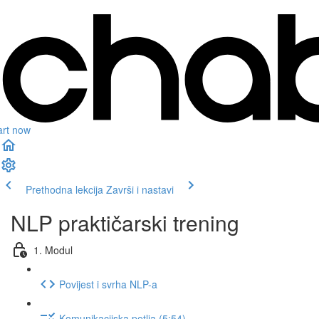
art now
Prethodna lekcija
Završi i nastavi
NLP praktičarski trening
1. Modul
Povijest i svrha NLP-a
Komunikacijska petlja (5:54)