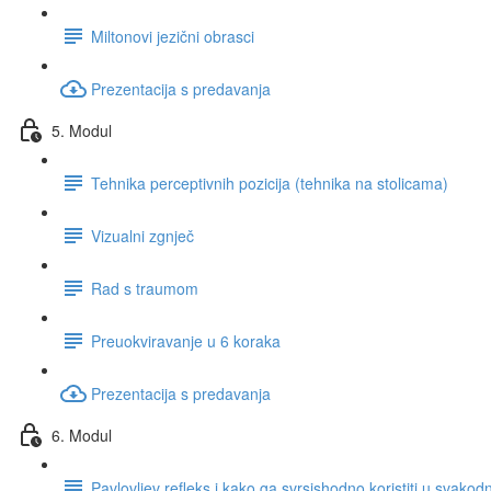
Miltonovi jezični obrasci
Prezentacija s predavanja
5. Modul
Tehnika perceptivnih pozicija (tehnika na stolicama)
Vizualni zgnječ
Rad s traumom
Preuokviravanje u 6 koraka
Prezentacija s predavanja
6. Modul
Pavlovljev refleks i kako ga svrsishodno koristiti u svako